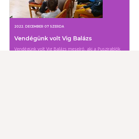
2022. DECEMBER 07 SZERDA
Vendégünk volt Vig Balázs
Vendégünk volt Vig Balázs meseíró, aki a Puszirablók
című játékos, interaktív előadásával lepte meg az Izsák
Imre Általános Iskola 2. osztályos tanulóit. A találkozó
végén dedikálásra és könyvvásárlásra is sor került.
LINKEK
...