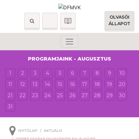
OLVASÓI
ÁLLAPOT
PROGRAMJAINK - AUGUSZTUS
1
2
3
4
5
6
7
8
9
10
11
12
13
14
15
16
17
18
19
20
21
22
23
24
25
26
27
28
29
30
31
NYITÓLAP
AKTUÁLIS
CSIPET CSAPAT OLVASÓKÖR TALÁLKOZÓ