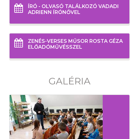
ÍRÓ - OLVASÓ TALÁLKOZÓ VADADI
ADRIENN ÍRÓNŐVEL
ZENÉS-VERSES MŰSOR ROSTA GÉZA
ELŐADÓMŰVÉSSZEL
GALÉRIA