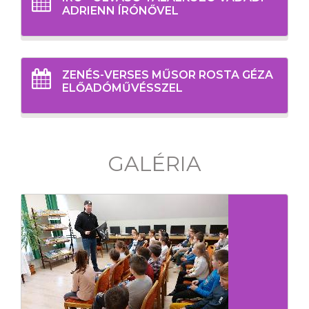
ADRIENN ÍRÓNŐVEL
ZENÉS-VERSES MŰSOR ROSTA GÉZA
ELŐADÓMŰVÉSSZEL
GALÉRIA