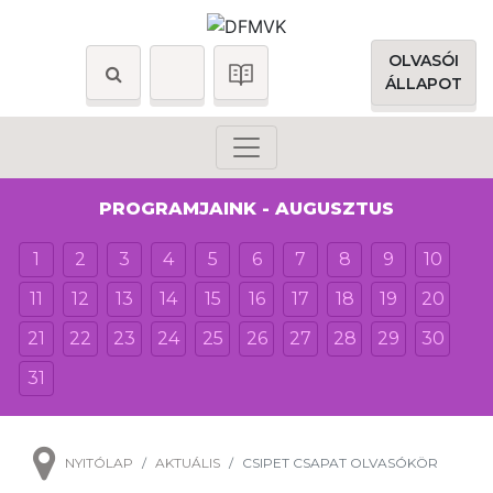
OLVASÓI
ÁLLAPOT
PROGRAMJAINK - AUGUSZTUS
1
2
3
4
5
6
7
8
9
10
11
12
13
14
15
16
17
18
19
20
21
22
23
24
25
26
27
28
29
30
31
NYITÓLAP
AKTUÁLIS
CSIPET CSAPAT OLVASÓKÖR