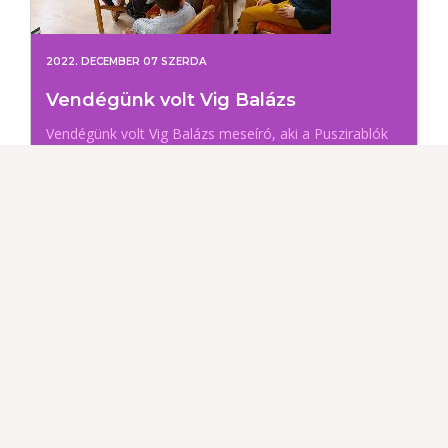
2022. DECEMBER 07 SZERDA
Vendégünk volt Vig Balázs
Vendégünk volt Vig Balázs meseíró, aki a Puszirablók
című játékos, interaktív előadásával lepte meg az Izsák
Imre Általános Iskola 2. osztályos tanulóit. A találkozó
végén dedikálásra és könyvvásárlásra is sor került.
LINKEK
...