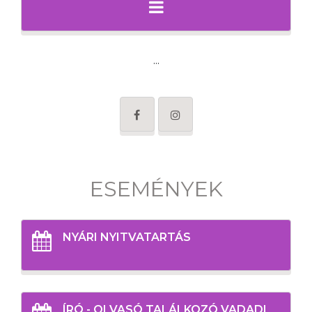
...
ESEMÉNYEK
NYÁRI NYITVATARTÁS
ÍRÓ - OLVASÓ TALÁLKOZÓ VADADI